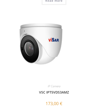
Read more
IP Camera
VSC IPT5VDS3AMZ
173,00
€