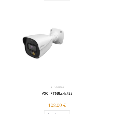
IP Camera
VSC IPT6BLs4cF28
108,00
€