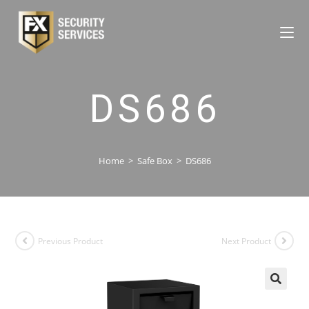
DS686
Home
>
Safe Box
>
DS686
Previous Product
Next Product