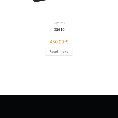
Safe Box
DS610
450,00
€
Read more