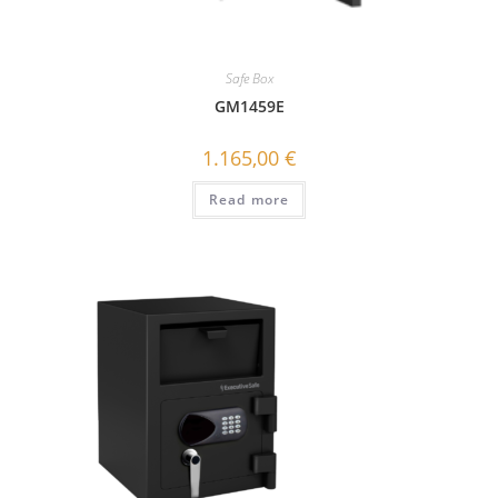
Safe Box
GΜ1459E
1.165,00
€
Read more