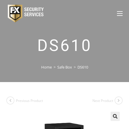
DS610
Home
>
Safe Box
>
DS610
Previous Product
Next Product