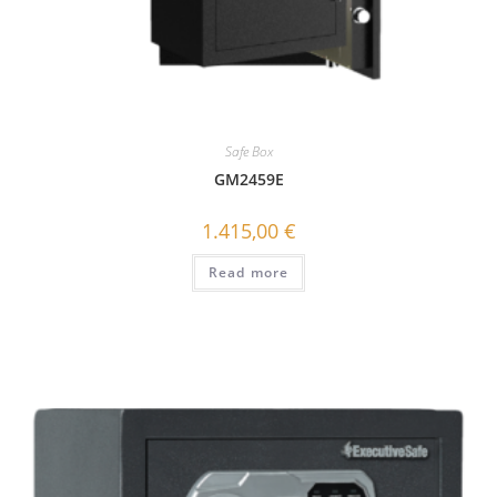
Safe Box
GΜ2459E
1.415,00
€
Read more